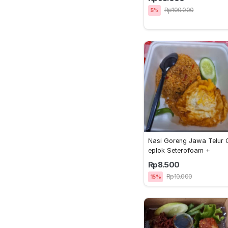
Rp100.000
5%
Nasi Goreng Jawa Telur 
eplok Seterofoam +
Rp8.500
Rp10.000
15%