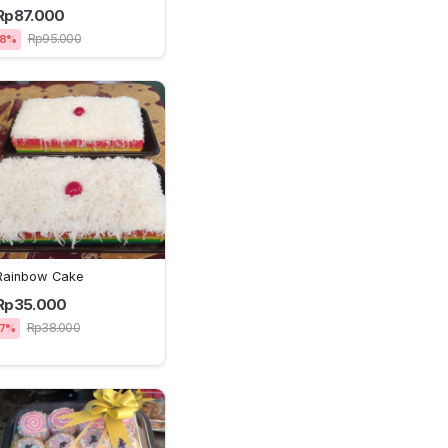
Rp87.000
Rp95.000
8%
Rainbow Cake
Rp35.000
Rp38.000
7%