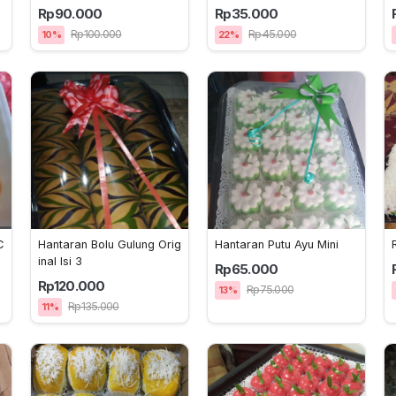
Rp90.000
Rp35.000
Rp100.000
Rp45.000
10%
22%
C
Hantaran Bolu Gulung Orig
Hantaran Putu Ayu Mini
inal Isi 3
Rp65.000
Rp120.000
Rp75.000
13%
Rp135.000
11%