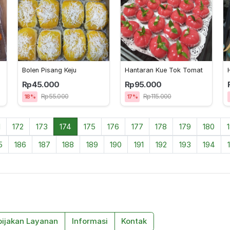
Bolen Pisang Keju
Hantaran Kue Tok Tomat
Rp45.000
Rp95.000
Rp55.000
Rp115.000
18%
17%
1
172
173
174
175
176
177
178
179
180
1
5
186
187
188
189
190
191
192
193
194
bijakan Layanan
Informasi
Kontak