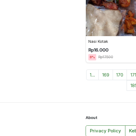
Nasi Kotak
Rp16.000
Rp17.500
8%
1...
169
170
17
18
About
Privacy Policy
Ke