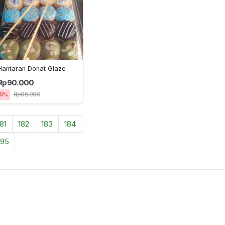
Hantaran Donat Glaze
Rp90.000
Rp95.000
5%
81
182
183
184
195