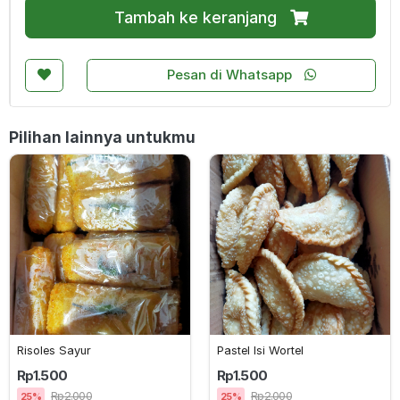
Tambah ke keranjang
Pesan di Whatsapp
Pilihan lainnya untukmu
Risoles Sayur
Pastel Isi Wortel
Rp1.500
Rp1.500
Rp2.000
Rp2.000
25%
25%