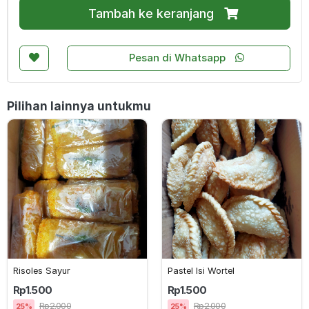
Tambah ke keranjang
Pesan di Whatsapp
Pilihan lainnya untukmu
Risoles Sayur
Pastel Isi Wortel
Rp1.500
Rp1.500
Rp2.000
Rp2.000
25%
25%