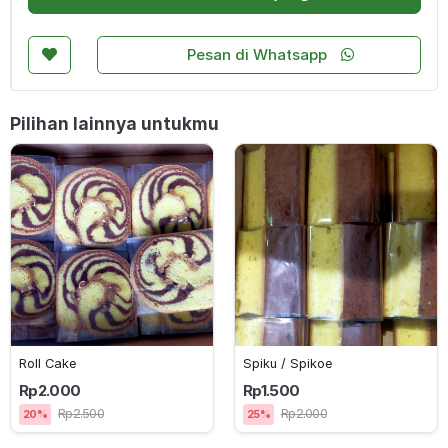
Pesan di Whatsapp
Pilihan lainnya untukmu
Roll Cake
Spiku / Spikoe
Rp2.000
Rp1.500
Rp2.500
Rp2.000
20%
25%