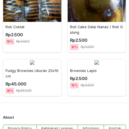
Roti Coklat
Roll Cake Selai Nanas / Roti G
ulung
Rp2.500
Rp2.500
Rp3.000
16%
Rp3.000
16%
Fudgy Brownies Ukuran 20x10 
Brownies Lapis
cm
Rp2.500
Rp45.000
Rp3.000
16%
Rp55.000
18%
About
Privacy Policy
Kebijakan Layanan
Informasi
Kontak